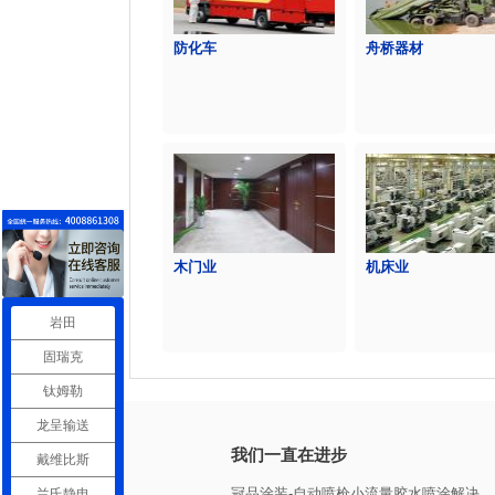
防化车
舟桥器材
木门业
机床业
岩田
固瑞克
钛姆勒
龙呈输送
我们一直在进步
戴维比斯
冠品涂装-自动喷枪小流量胶水喷涂解决...
兰氏静电