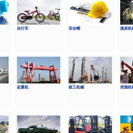
自行车
安全帽
煤炭机
起重机
桩工机械
挖掘机