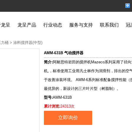
于龙呈
龙呈产品
行业动态
服务与支持
联系我们
冠
压力桶
>
涂料搅拌器(中型)
AMM-631B 气动搅拌器
简介:
阿耐思特岩田的搅拌机Mazeco系列采用了径
机,，标准使用工业用凡士林作为润滑剂，排出的空
于改善涂装环境。 AMM-6系列标准配备搅拌性能
最优异的，新设计的三片叶片型（树脂制）。
型号:
AMM-631B
累计浏览:
24313次
立即询价