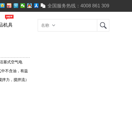
全国服务热线：
4008 861 309
品机具
名称
向活塞式空气电
气中不含油，有益
（搅拌力，搅拌流）