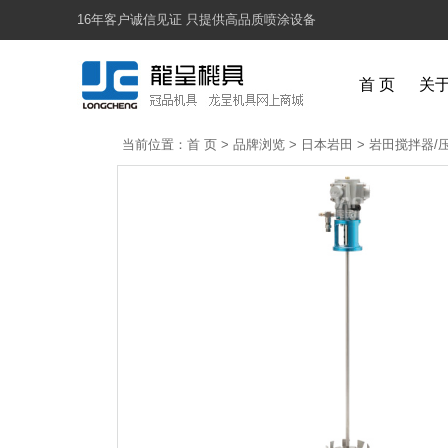
16年客户诚信见证 只提供高品质喷涂设备
首 页
关
当前位置：
首 页
>
品牌浏览
>
日本岩田
>
岩田搅拌器/