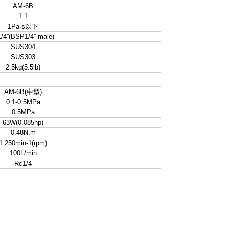
AM-6B
1:1
1Pa·s以下
/4”(BSP1/4” male)
SUS304
SUS303
2.5kg(5.5lb)
AM-6B(中型)
0.1-0.5MPa
0.5MPa
63W(0.085hp)
0.48N.m
1.250min-1(rpm)
100L/min
Rc1/4