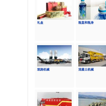
礼盒
瓶盖和瓶身
筑路机械
混凝土机械