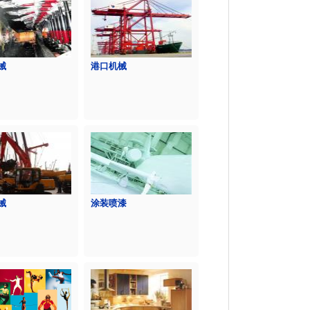
械
港口机械
械
涂装喷漆