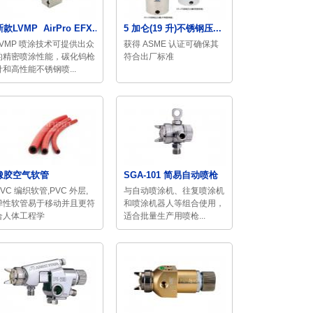
款LVMP AirPro EFX...
5 加仑(19 升)不锈钢压...
LVMP 喷涂技术可提供出众
获得 ASME 认证可确保其
的精密喷涂性能，碳化钨枪
符合出厂标准
针和高性能不锈钢喷...
橡胶空气软管
SGA-101 简易自动喷枪
PVC 编织软管,PVC 外层,
与自动喷涂机、往复喷涂机
弹性软管易于移动并且更符
和喷涂机器人等组合使用，
合人体工程学
适合批量生产用喷枪...