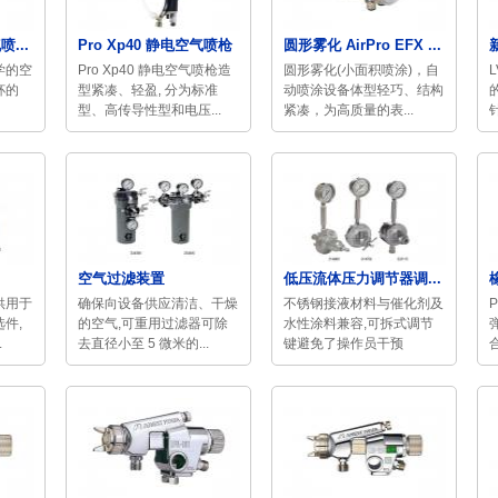
...
Pro Xp40 静电空气喷枪
圆形雾化 AirPro EFX ...
新
学的空
Pro Xp40 静电空气喷枪造
圆形雾化(小面积喷涂)，自
杯的
型紧凑、轻盈, 分为标准
动喷涂设备体型轻巧、结构
型、高传导性型和电压...
紧凑，为高质量的表...
空气过滤装置
低压流体压力调节器调...
供用于
确保向设备供应清洁、干燥
不锈钢接液材料与催化剂及
件,
的空气,可重用过滤器可除
水性涂料兼容,可拆式调节
.
去直径小至 5 微米的...
键避免了操作员干预