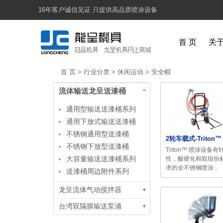
16年客户诚信见证 只提供高品质喷涂设备
首 页
关
首 页
>
行业分类
>
休闲运动
>
安全帽
流体输送龙呈送漆桶
通用型输送送漆桶系列
通用下放式输送送漆桶
不锈钢通用型送漆桶
2轮车载式-Triton™ 
不锈钢下放型送漆桶
Triton™ 喷涂设备
大容量输送送漆桶系列
性，酸硬化和双组份
求的全不锈钢喷涂...
送漆桶周边附件系列
龙呈流体气动搅拌器
台湾双隔膜输送泵浦