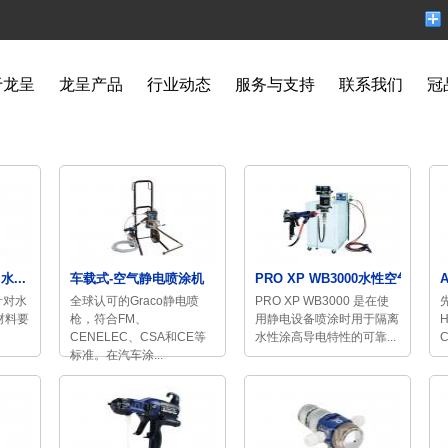
于龙呈
龙呈产品
行业动态
服务与支持
联系我们
冠
水...
车载式-空气静电喷涂机
PRO XP WB3000水性空气...
有针对水
全球认可的Graco静电喷
PRO XP WB3000 是在使
材料要
枪，符合FM、
用静电设备喷涂时用于隔离
CENELEC、CSA和CE等
水性涂高导电特性的可靠...
标准。在汽车涂...