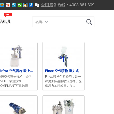
全国服务热线：
4008 861 309
品机具
名称
AirPro 空气喷枪 吸上...
Finex 空气喷枪 重力式
先进空气喷枪技术，提供
Finex 喷枪匀称轻巧，是一
HVLP、常规技术、
种更加实惠的喷涂选择。提
COMPLIANT可供选择
供压力加料或重力加...