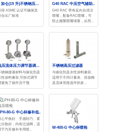
5 加仑(19 升)不锈钢压...
G40 RAC 中压空气辅助...
获得 ASME 认证可确保其
G40 RAC 带有反向自清洁
符合出厂标准
喷嘴，配备RAC喷嘴，可
防止频繁喷嘴堵塞，从而...
低压流体压力调节器调...
不锈钢高压过滤器
不锈钢接液材料与催化剂及
与催化剂及水性涂料兼容,
水性涂料兼容,可拆式调节
适用于不同计量表、排放阀
键避免了操作员干预
及流体管路选件的多...
LPH-80-G 中心杯修补低...
重心平衡好、手感轻巧、雾
化分散好，内有过滤网，适
W-400-G 中心杯喷枪
用于汽车修补专用喷...