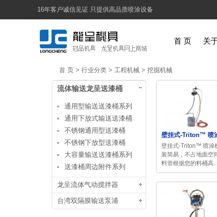
16年客户诚信见证 只提供高品质喷涂设备
首 页
关
首 页
>
行业分类
>
工程机械
>
挖掘机械
流体输送龙呈送漆桶
通用型输送送漆桶系列
通用下放式输送送漆桶
不锈钢通用型送漆桶
壁挂式-Triton™ 喷涂
不锈钢下放型送漆桶
壁挂式-Triton™ 喷
大容量输送送漆桶系列
装简易，不占地面空
料管根据您的料桶高..
送漆桶周边附件系列
龙呈流体气动搅拌器
台湾双隔膜输送泵浦