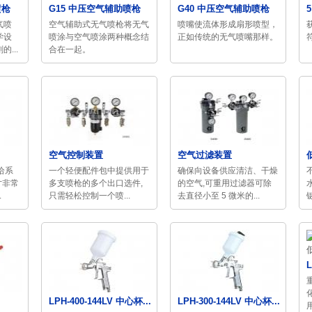
喷枪
G15 中压空气辅助喷枪
G40 中压空气辅助喷枪
气喷
空气辅助式无气喷枪将无气
喷嘴使流体形成扇形喷型，
学设
喷涂与空气喷涂两种概念结
正如传统的无气喷嘴那样。
...
合在一起。
空气控制装置
空气过滤装置
给系
一个轻便配件包中提供用于
确保向设备供应清洁、干燥
尺寸非常
多支喷枪的多个出口选件,
的空气,可重用过滤器可除
.
只需轻松控制一个喷...
去直径小至 5 微米的...
LPH-400-144LV 中心杯...
LPH-300-144LV 中心杯...