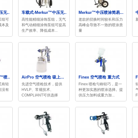
无...
车载式-Merkur™中压无...
Merkur™中压喷涂简易...
泵组可
高性能精细涂饰泵组，无气
老款的切换时间较长和压力
成本及
和气动精细涂饰泵组可提高
高峰会导致不一致的喷涂质
生产效率、降低成本...
量
™喷...
AirPro 空气喷枪 吸上...
Finex 空气喷枪 重力式
式有轻
先进空气喷枪技术，提供
Finex 喷枪匀称轻巧，是一
但没有
HVLP、常规技术、
种更加实惠的喷涂选择。提
COMPLIANT可供选择
供压力加料或重力加...
F