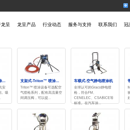
于龙呈
龙呈产品
行业动态
服务与支持
联系我们
冠
...
支架式-Triton™ 喷涂...
车载式-空气静电喷涂机
涂机安
Triton™ 喷涂设备可选配空
全球认可的Graco静电喷
间。吸
气喷枪系列，配有高流量空
枪，符合FM、
.
间调压阀，可以提...
CENELEC、CSA和CE等
标准。在汽车涂...