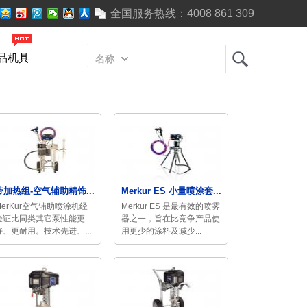
全国服务热线：
4008 861 309
品机具
名称
带加热组-空气辅助精饰...
Merkur ES 小量喷涂套...
MerKur空气辅助喷涂机经
Merkur ES 是最有效的喷雾
验证比同类其它泵性能更
器之一，旨在比竞争产品使
好、更耐用。技术先进、...
用更少的涂料及减少...