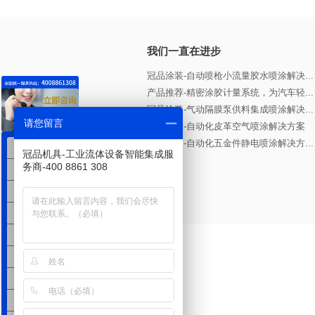
我们一直在进步
冠品涂装-自动喷枪小流量胶水喷涂解决...
产品推荐-精密涂胶计量系统，为汽车轻...
冠品涂装-气动隔膜泵供料集成喷涂解决...
请您留言
冠品涂装-自动化皮革空气喷涂解决方案
冠品涂装-自动化五金件静电喷涂解决方...
岩田
冠品机具-工业流体设备智能集成服
务商-400 8861 308
固瑞克
钛姆勒
龙呈输送
戴维比斯
兰氏静电
宾克斯
HOSCO