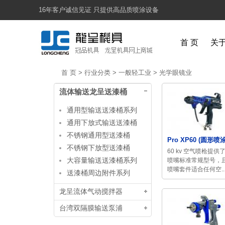
16年客户诚信见证 只提供高品质喷涂设备
首 页
关
首 页
>
行业分类
>
一般轻工业
>
光学眼镜业
流体输送龙呈送漆桶
通用型输送送漆桶系列
通用下放式输送送漆桶
不锈钢通用型送漆桶
Pro XP60 (圆形喷涂
不锈钢下放型送漆桶
60 kv 空气喷枪提供
大容量输送送漆桶系列
喷嘴标准常规型号，
喷嘴套件适合任何空..
送漆桶周边附件系列
龙呈流体气动搅拌器
台湾双隔膜输送泵浦