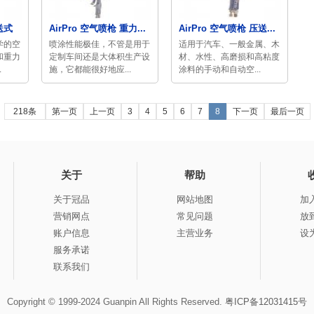
送式
AirPro 空气喷枪 重力...
AirPro 空气喷枪 压送...
学的空
喷涂性能极佳，不管是用于
适用于汽车、一般金属、木
和重力
定制车间还是大体积生产设
材、水性、高磨损和高粘度
.
施，它都能很好地应...
涂料的手动和自动空...
218条
第一页
上一页
3
4
5
6
7
8
下一页
最后一页
关于
帮助
关于冠品
网站地图
加
营销网点
常见问题
放
账户信息
主营业务
设
服务承诺
联系我们
Copyright © 1999-2024 Guanpin All Rights Reserved.
粤ICP备12031415号