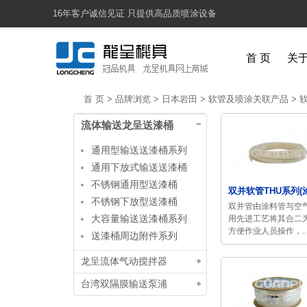
16年客户诚信见证 只提供高品质喷涂设备
首 页
关
首 页
>
品牌浏览
>
日本岩田
>
软管及喷涂关联产品
>
流体输送龙呈送漆桶
通用型输送送漆桶系列
通用下放式输送送漆桶
不锈钢通用型送漆桶
双并软管THU系列(涂
不锈钢下放型送漆桶
双并管由涂料管与空
大容量输送送漆桶系列
用先进工艺将其合二
方便作业人员操作，..
送漆桶周边附件系列
龙呈流体气动搅拌器
台湾双隔膜输送泵浦