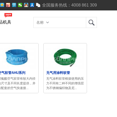
全国服务热线：
4008 861 309
品机具
名称
空气软管AHU系列
无气用涂料软管
聚氨酯空气软管有较大内径
无气涂料软管根据使用的压
的尺寸及不同长度提供，并
力不同有二种不同的增强层
有配套的空气快速接...
为不锈钢编织物及尼...