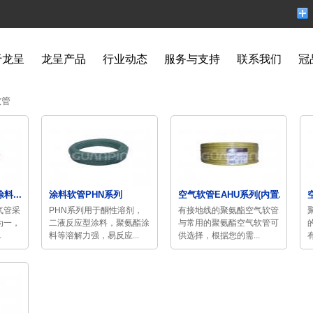
于龙呈
龙呈产品
行业动态
服务与支持
联系我们
冠
软管
料...
涂料软管PHN系列
空气软管EAHU系列(内置...
气管采
PHN系列用于酮性溶剂，
有接地线的聚氨酯空气软管
为一，
二液反应型涂料，聚氨酯涂
与常用的聚氨酯空气软管可
.
料等溶解力强，易反应...
供选择，根据您的需...