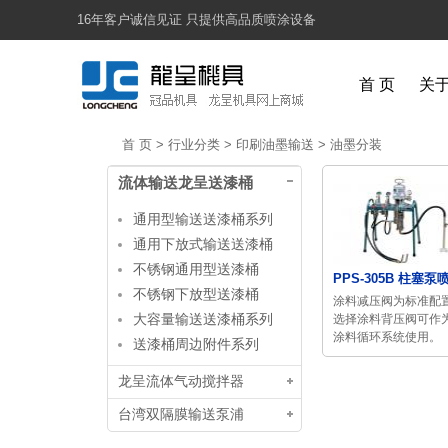
16年客户诚信见证 只提供高品质喷涂设备
首 页
关
首 页
>
行业分类
>
印刷油墨输送
>
油墨分装
流体输送龙呈送漆桶
通用型输送送漆桶系列
通用下放式输送送漆桶
不锈钢通用型送漆桶
PPS-305B 柱塞泵
不锈钢下放型送漆桶
涂料减压阀为标准配
大容量输送送漆桶系列
选择涂料背压阀可作
涂料循环系统使用。
送漆桶周边附件系列
龙呈流体气动搅拌器
台湾双隔膜输送泵浦