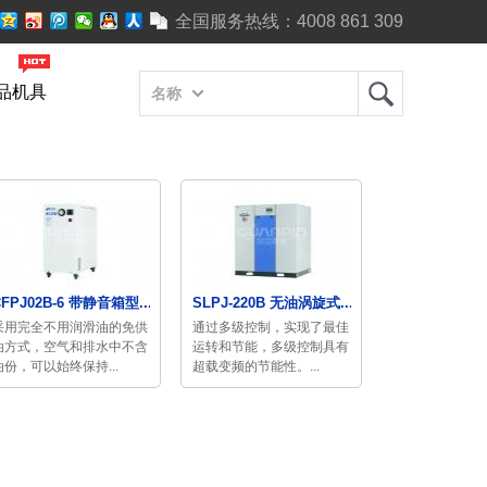
全国服务热线：
4008 861 309
品机具
名称
CFPJ02B-6 带静音箱型...
SLPJ-220B 无油涡旋式...
采用完全不用润滑油的免供
通过多级控制，实现了最佳
油方式，空气和排水中不含
运转和节能，多级控制具有
油份，可以始终保持...
超载变频的节能性。...