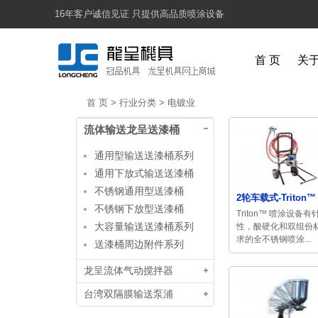
16年客户诚信见证 只提供高品质喷涂设备
首 页
关
首 页
>
行业分类
>
电镀业
流体输送龙呈送漆桶
通用型输送送漆桶系列
通用下放式输送送漆桶
不锈钢通用型送漆桶
2轮车载式-Triton™ 
不锈钢下放型送漆桶
Triton™ 喷涂设备
大容量输送送漆桶系列
性，酸硬化和双组份
求的全不锈钢喷涂...
送漆桶周边附件系列
龙呈流体气动搅拌器
台湾双隔膜输送泵浦