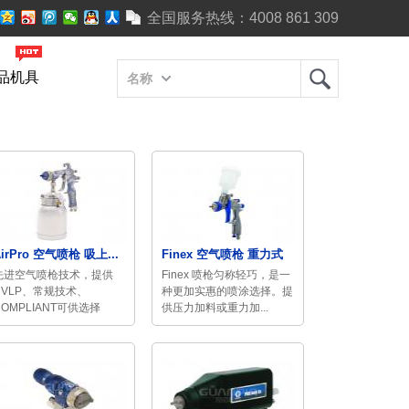
全国服务热线：
4008 861 309
品机具
名称
AirPro 空气喷枪 吸上...
Finex 空气喷枪 重力式
先进空气喷枪技术，提供
Finex 喷枪匀称轻巧，是一
HVLP、常规技术、
种更加实惠的喷涂选择。提
COMPLIANT可供选择
供压力加料或重力加...