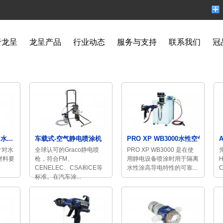
于龙呈
龙呈产品
行业动态
服务与支持
联系我们
冠
水...
车载式-空气静电喷涂机
PRO XP WB3000水性空气...
有针对水
全球认可的Graco静电喷
PRO XP WB3000 是在使
材料要
枪，符合FM、
用静电设备喷涂时用于隔离
CENELEC、CSA和CE等
水性涂高导电特性的可靠...
标准。在汽车涂...