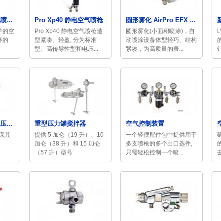
...
Pro Xp40 静电空气喷枪
圆形雾化 AirPro EFX ...
新
学的空
Pro Xp40 静电空气喷枪造
圆形雾化(小面积喷涂)，自
杯的
型紧凑、轻盈, 分为标准
动喷涂设备体型轻巧、结构
型、高传导性型和电压...
紧凑，为高质量的表...
压...
重型压力罐搅拌器
空气控制装置
确保其
提供 5 加仑（19 升）、10
一个轻便配件包中提供用于
加仑（38 升）和 15 加仑
多支喷枪的多个出口选件,
（57 升）型号
只需轻松控制一个喷...