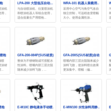
喷枪
LPA-200 大型低压自动...
WRA-101 机器人装载用...
喷涂机
与自动喷涂机、往复喷涂机
采用中心空气与角空气各自
使用，
和喷涂机器人等组合使用，
独立控制，可远程改变喷幅
.
适合批量生产用喷枪...
大小。使用金属性涂...
用喷枪
GFA-200-084P(SUS材质)...
GFA-200S(SUS材质)自动...
釉喷
整体为不锈钢制成可搭配水
喷嘴内部三层次阻隔来减少
喷涂材
性涂料。喷嘴内部三层次阻
涂料飞散，使涂料喷出效果
..
隔来减少涂料飞散，...
更加集中。喷幅（偏...
喷枪
E-M10C 静电液体手动喷...
E-MW100 水性涂料用静...