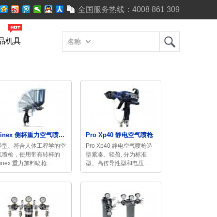
全国服务热线：
4008 861 309
品机具
名称
Finex 侧杯重力空气喷...
Pro Xp40 静电空气喷枪
轻型、符合人体工程学的空
Pro Xp40 静电空气喷枪造
气喷枪，使用带有转杯的
型紧凑、轻盈, 分为标准
inex 重力加料喷枪...
型、高传导性型和电压...