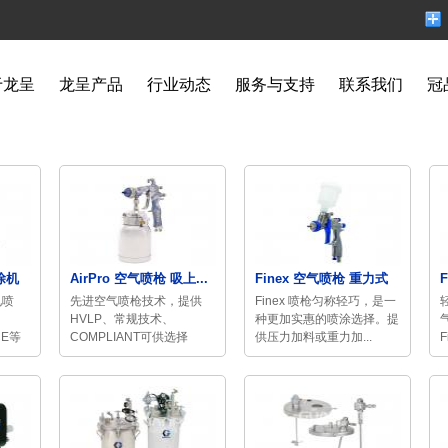
于龙呈
龙呈产品
行业动态
服务与支持
联系我们
冠
涂机
AirPro 空气喷枪 吸上...
Finex 空气喷枪 重力式
电喷
先进空气喷枪技术，提供
Finex 喷枪匀称轻巧，是一
HVLP、常规技术、
种更加实惠的喷涂选择。提
CE等
COMPLIANT可供选择
供压力加料或重力加...
F