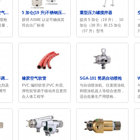
气...
5 加仑(19 升)不锈钢压...
重型压力罐搅拌器
气喷枪
获得 ASME 认证可确保其
提供 5 加仑（19 升）、10
质量，
符合出厂标准
加仑（38 升）和 15 加仑
.
（57 升）型号
...
橡胶空气软管
SGA-101 简易自动喷枪
化剂及
PVC 编织软管,PVC 外层,
与自动喷涂机、往复喷涂机
调节
弹性软管易于移动并且更符
和喷涂机器人等组合使用，
合人体工程学
适合批量生产用喷枪...