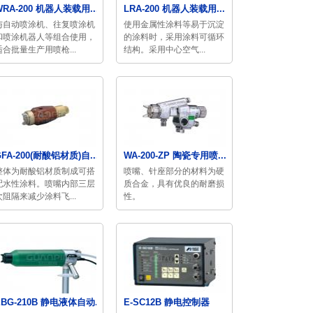
WRA-200 机器人装载用...
LRA-200 机器人装载用...
与自动喷涂机、往复喷涂机
使用金属性涂料等易于沉淀
和喷涂机器人等组合使用，
的涂料时，采用涂料可循环
适合批量生产用喷枪...
结构。采用中心空气...
GFA-200(耐酸铝材质)自...
WA-200-ZP 陶瓷专用喷...
整体为耐酸铝材质制成可搭
喷嘴、针座部分的材料为硬
配水性涂料。喷嘴内部三层
质合金，具有优良的耐磨损
次阻隔来减少涂料飞...
性。
EBG-210B 静电液体自动...
E-SC12B 静电控制器