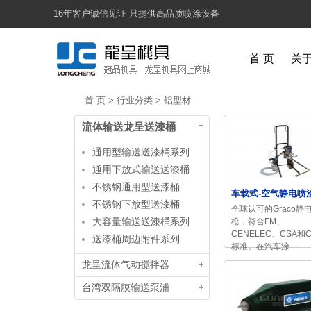
16年客户诚信见证 只提供高品质喷涂设备
首 页
关
首 页
>
行业分类
>
铝型材
流体输送龙呈送漆桶
通用型输送送漆桶系列
通用下放式输送送漆桶
不锈钢通用型送漆桶
车载式-空气静电喷
不锈钢下放型送漆桶
全球认可的Graco静
大容量输送送漆桶系列
枪，符合FM、
CENELEC、CSA和
送漆桶周边附件系列
标准。在汽车涂...
龙呈流体气动搅拌器
台湾双隔膜输送泵浦