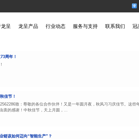
于龙呈
龙呈产品
行业动态
服务与支持
联系我们
冠
73周年！
！
中秋佳节！
32562286致：尊敬的各位合作伙伴！又是一年圆月夜，秋风习习庆佳节。这
衷的感谢！中秋佳节，天上月圆，...
业链该如何迈向“智能生产”？