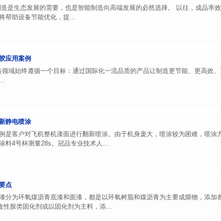
制造是生态发展的需要，也是智能制造向高端发展的必然选择。 以往，成品率
帮助设备节能优化，提...
胶应用案例
域始终遵循一个目标：通过国际化一流品质的产品让制造更节能、更高效、更
.
新静电喷涂
例是客户对飞机整机漆面进行翻新喷涂。由于机身庞大，喷涂较为困难，喷涂
料4号杯测量28s。冠品专业技术人...
要点
漆分为环氧煤沥青底漆和面漆，都是以环氧树脂和煤沥青为主要成膜物，添加
性胺类固化剂或以固化剂为主料，添...