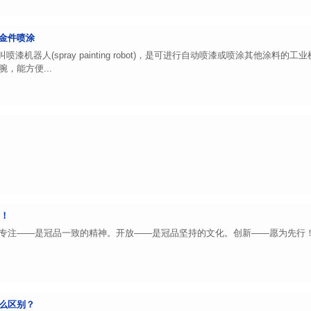
金件喷涂
机器人(spray painting robot)，是可进行自动喷漆或喷涂其他涂
，能方便...
福！
专注——是冠品一致的精神。开放——是冠品坚持的文化。创新——愿为先行
么区别？