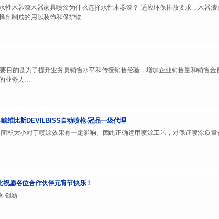
水性木器漆木器家具喷涂为什么选择水性木器漆？ 适应环保排放要求，木器漆
剂制成的用以装饰和保护物...
目的是为了提升业务员销售水平和传授销售经验，增加企业销售量和销售金额
业务人...
维比斯DEVILBISS自动喷枪-冠品一级代理
，面积大小对于喷涂效果有一定影响。因此正确运用喷涂工艺，对保证喷涂质量
在此祝愿各位合作伙伴元宵节快乐！
放·创新