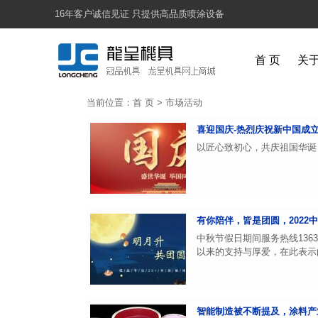
16年客户诚信见证 只提供高品质喷涂设备
首 页
关
当前位置：
首 页
>
市场活动
喜迎国庆-热烈庆祝新中国成立
以匠心致初心，共庆祖国华诞
有你陪伴，皆是团圆，2022
中秋节假日期间服务热线136
以来的支持与厚爱，在此表示由
智能制造被不断提及，涂料产