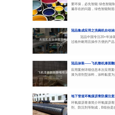
要环保，必先智能 绿色智能
遍存在的问题，绿色智能制造将
冠品集成应用之洗碗机自动涂
冠品中国专注20+年涂装领
过格外耐用且操作方便的产品..
冠品涂装——飞机整机漆面翻
应用案例详细信息本次应用案
漆为溶剂型涂料，涂料黏度为涂
地下管道环氧煤沥青防腐注意
环氧煤沥青漆简介环氧煤沥青
剂、防沉剂等制成，B组份是改