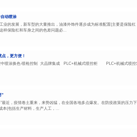
件自动喷涂
工业的发展，新车型的大量推出，油漆外饰件逐步成为标准配置(主要是保险杠
样保险杠和车身之间的色差问题必...
优点，更方便！
中喷涂换色-喷枪控制 大品牌集成 PLC+机械式喷控柜 PLC+机械式喷
”
要”最近，疫情卷土重来，来势凶猛，在全国各地多点爆发。在防疫政策的压力下
成本(包括生产材料，生产人工，...