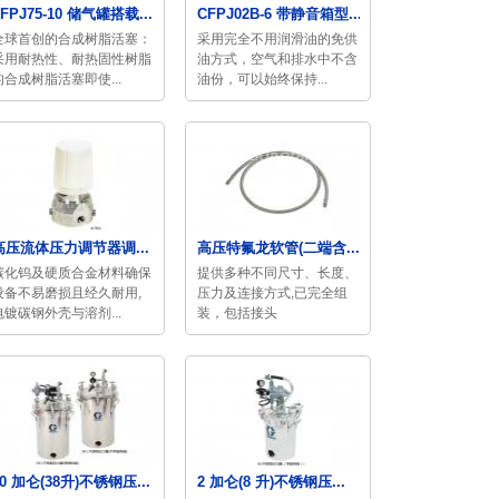
TFPJ75-10 储气罐搭载...
CFPJ02B-6 带静音箱型...
全球首创的合成树脂活塞：
采用完全不用润滑油的免供
采用耐热性、耐热固性树脂
油方式，空气和排水中不含
的合成树脂活塞即使...
油份，可以始终保持...
高压流体压力调节器调...
高压特氟龙软管(二端含...
碳化钨及硬质合金材料确保
提供多种不同尺寸、长度、
设备不易磨损且经久耐用,
压力及连接方式,已完全组
电镀碳钢外壳与溶剂...
装，包括接头
10 加仑(38升)不锈钢压...
2 加仑(8 升)不锈钢压...