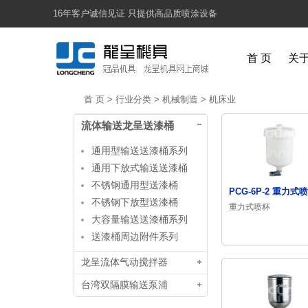
16年客户诚信见证 只提供高品质喷涂设备
首 页
关
首 页
>
行业分类
>
机械制造
>
机床业
流体输送龙呈送漆桶
通用型输送送漆桶系列
通用下放式输送送漆桶
不锈钢通用型送漆桶
PCG-6P-2 重力式
不锈钢下放型送漆桶
重力式喷杯
大容量输送送漆桶系列
送漆桶周边附件系列
龙呈流体气动搅拌器
台湾双隔膜输送泵浦