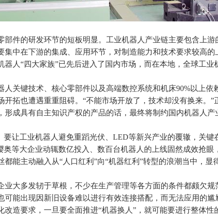
零部件的研发环节的短板明显。
工业机器人
产业链主要包含上游
要集中在下游的集成、应用环节，对制造能力和技术要求较高的
机器人“四大家族”已先后进入了国内市场，而在本地，全球
工业
器人关键技术、核心零部件以及高端数控系统和机床90%以上依
场开拓也遭遇重重阻碍。“不能市场开放了，技术却没有换来。”
，形成具有自主知识产权的产品的话，最终将制约国内机器人产
。要让
工业机器人
避免重蹈光伏、LED等新兴产业的覆辙，关键
、樱奥等大企业动辄数亿投入、数百台机器人的上线固然成效抢眼
都能主动融入从“人口红利”向“机器红利”转型的浪潮当中，显
企业大多发轫于草根，不少在生产管理等各方面的条件都颇欠规
也可能出现因新旧设备难以进行有效连接搭配，而无法应用的尴
化改造要求，一旦要全面推进“机器换人”，就可能要进行整体性