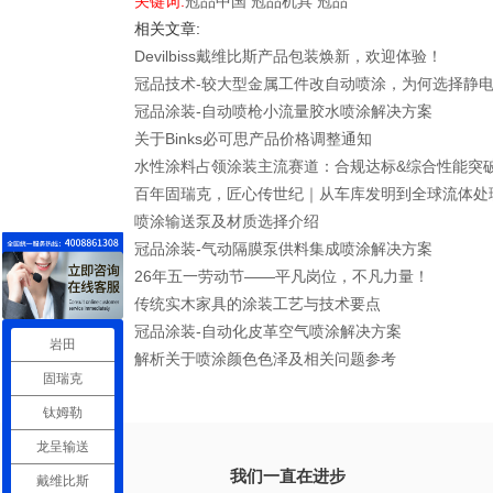
关键词:
冠品中国
冠品机具
冠品
相关文章:
Devilbiss戴维比斯产品包装焕新，欢迎体验！
冠品技术-较大型金属工件改自动喷涂，为何选择静
冠品涂装-自动喷枪小流量胶水喷涂解决方案
关于Binks必可思产品价格调整通知
水性涂料占领涂装主流赛道：合规达标&综合性能突
百年固瑞克，匠心传世纪｜从车库发明到全球流体处
喷涂输送泵及材质选择介绍
冠品涂装-气动隔膜泵供料集成喷涂解决方案
26年五一劳动节——平凡岗位，不凡力量！
传统实木家具的涂装工艺与技术要点
冠品涂装-自动化皮革空气喷涂解决方案
岩田
解析关于喷涂颜色色泽及相关问题参考
固瑞克
钛姆勒
龙呈输送
我们一直在进步
戴维比斯