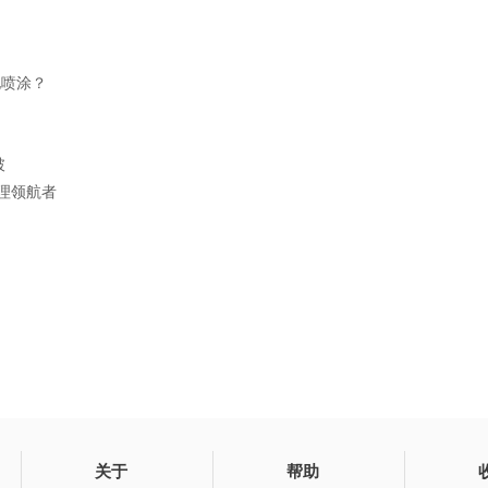
电喷涂？
破
理领航者
关于
帮助