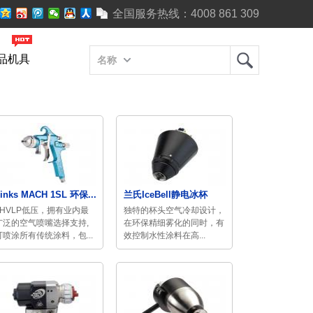
全国服务热线：
4008 861 309
品机具
名称
inks MACH 1SL 环保...
兰氏IceBell静电冰杯
LHVLP低压，拥有业内最
独特的杯头空气冷却设计，
广泛的空气喷嘴选择支持,
在环保精细雾化的同时，有
可喷涂所有传统涂料，包...
效控制水性涂料在高...