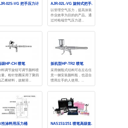
AJR-02S-VG 把手压力计
AJR-02L-VG 旋转式把手...
以管理空气压力，提高涂装
作业效率为目的的产品。通
过对枪端空气压力进...
高级HP-CH 喷笔
扳机型HP-TR2 喷笔
涂料调节旋钮可调节颜料喷
采用侧瓶式结构可在左右任
出量。枪针垫圈采用了聚四
意一侧安装颜料瓶，也适合
氟乙烯材料，故耐溶...
惯用左手的人使用。...
水性涂料用压力桶
NAS151/251 喷笔高级套...