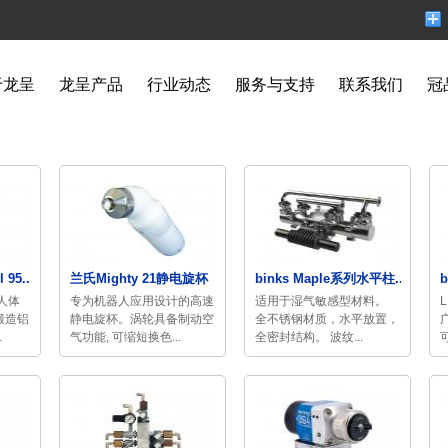
于龙呈
龙呈产品
行业动态
服务与支持
联系我们
冠
95...
兰氏Mighty 21静电旋杯
binks Maple系列水平柱...
b
人体
专为机器人应用设计的高速
适用于湿气敏感型材料。
锻造铝
静电旋杯。涡轮具备制动空
全不锈钢材质，水平放置，
.
气功能, 可缩短换色...
全密封结构。 波纹...