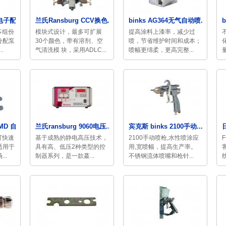
子配...
兰氏Ransburg CCV换色...
binks AG364无气自动喷...
多组份
模块式设计，最多可扩展
提高涂料上漆率，减少过
分配泵
30个颜色，带有溶剂、空
喷，节省维护时间和成本；
.
气清洗模 块，采用ADLC...
喷幅更绵柔，更高完整...
D 自...
兰氏ransburg 9060电压...
宾克斯 binks 2100手动...
可快速
基于成熟的静电高压技术，
2100手动喷枪,水性喷涂应
适用于
具有高、低压2种类型的控
用,宽喷幅，提高生产率。
..
制器系列，是一款蕞...
不锈钢流体喷嘴和枪针...