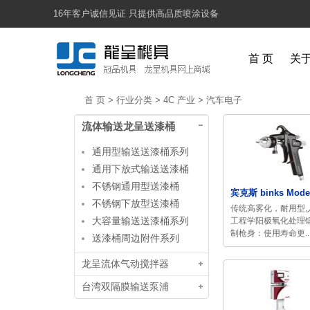
16年客户诚信见证 只提供高品质喷涂设备
首 页
关
首 页
>
行业分类
>
4C 产业
>
汽车电子
流体输送龙呈送漆桶
通用型输送送漆桶系列
通用下放式输送送漆桶
不锈钢通用型送漆桶
宾克斯 binks Model 
不锈钢下放型送漆桶
传统高雾化，耐用型,
大容量输送送漆桶系列
工程学阳极氧化处理
制枪身：使用寿命更..
送漆桶周边附件系列
龙呈流体气动搅拌器
台湾双隔膜输送泵浦