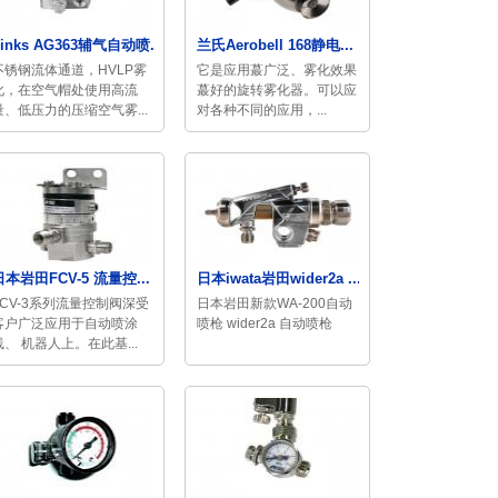
binks AG363辅气自动喷...
兰氏Aerobell 168静电...
不锈钢流体通道，HVLP雾
它是应用蕞广泛、雾化效果
化，在空气帽处使用高流
蕞好的旋转雾化器。可以应
量、低压力的压缩空气雾...
对各种不同的应用，...
日本岩田FCV-5 流量控...
日本iwata岩田wider2a ...
FCV-3系列流量控制阀深受
日本岩田新款WA-200自动
客户广泛应用于自动喷涂
喷枪 wider2a 自动喷枪
线、 机器人上。在此基...