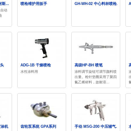
耐斯...
喷枪维护用扳手
GH-WH-02 中心料杯喷枪...
1自动
枪
接头
ADG-1B 干燥喷枪
高级HP-BH 喷笔
水性涂料用
涂料调节旋钮可调节颜料喷
出量。枪针垫圈采用了聚四
氟乙烯材料，故耐溶...
喷涂机
齿轮泵系统 GPA系列
手动 MSG-200 中压辅气...