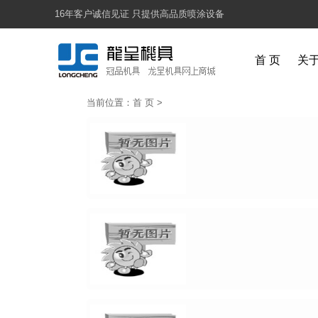
16年客户诚信见证 只提供高品质喷涂设备
首 页
关
当前位置：
首 页
>