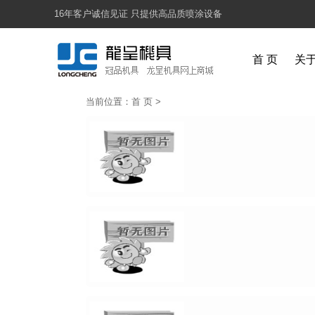
16年客户诚信见证 只提供高品质喷涂设备
首 页
关
当前位置：
首 页
>